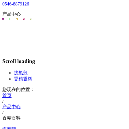
0546-8879126
产品中心
Scroll loading
抗氧剂
香精香料
您现在的位置：
首页
/
产品中心
/
香精香料