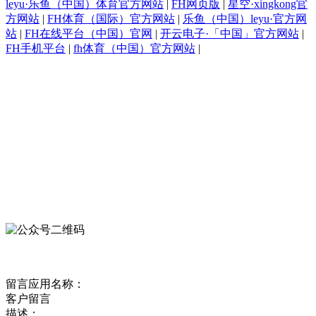
leyu·乐鱼（中国）体育官方网站
|
FH网页版
|
星空·xingkong官
方网站
|
FH体育（国际）官方网站
|
乐鱼（中国）leyu·官方网
站
|
FH在线平台（中国）官网
|
开云电子·「中国」官方网站
|
FH手机平台
|
fh体育（中国）官方网站
|
联系方式
地址：东营港经济开发区
电话：0546-8879126
公司邮箱：kehongchem@126.com
微信公众号
欢迎关注我们的官方公众号
客户留言
留言应用名称：
客户留言
描述：