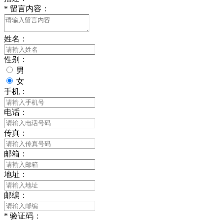
*
留言内容：
姓名：
性别：
男
女
手机：
电话：
传真：
邮箱：
地址：
邮编：
*
验证码：