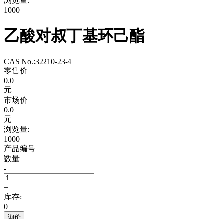
浏览量:
1000
乙酸对叔丁基环己酯
CAS No.:32210-23-4
零售价
0.0
元
市场价
0.0
元
浏览量:
1000
产品编号
数量
-
+
库存:
0
询价