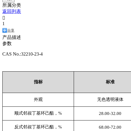
所属分类
返回列表

1
分享
产品描述
参数
CAS No.:32210-23-4
指标
标准
外观
无色透明液体
顺式邻叔丁基环己酯，%
28.00-32.00
反式邻叔丁基环己酯，%
68.00-72.00