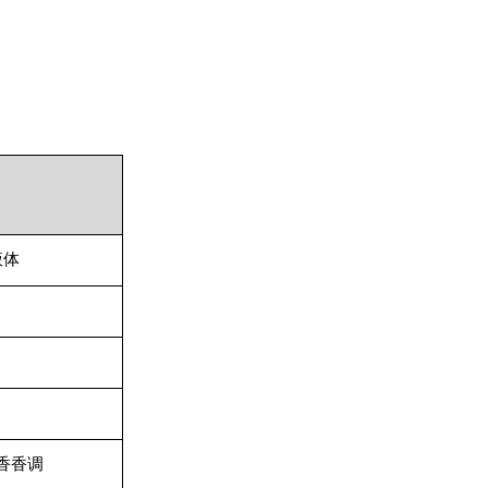
液体
香香调