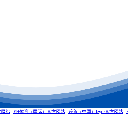
官方网站
|
FH体育（国际）官方网站
|
乐鱼（中国）leyu·官方网站
|