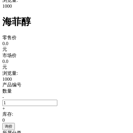
浏览量:
1000
海菲醇
零售价
0.0
元
市场价
0.0
元
浏览量:
1000
产品编号
数量
-
+
库存:
0
询价
所属分类