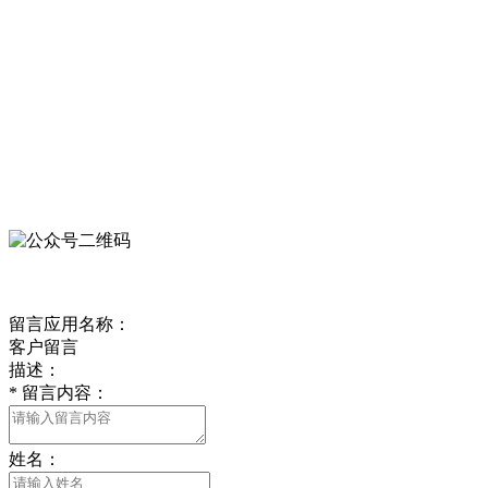
联系方式
地址：东营港经济开发区
电话：0546-8879126
公司邮箱：kehongchem@126.com
微信公众号
欢迎关注我们的官方公众号
客户留言
留言应用名称：
客户留言
描述：
*
留言内容：
姓名：