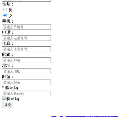
性别：
男
女
手机：
电话：
传真：
邮箱：
地址：
邮编：
*
验证码：
提交
Copyright 2021 好博在线官网