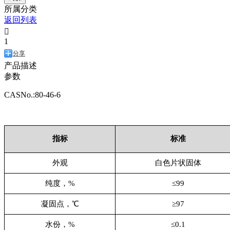
所属分类
返回列表

1
分享
产品描述
参数
CASNo.:80-46-6
指标
标准
外观
白色片状固体
纯度，%
≤99
凝固点，℃
≥97
水份，%
≤0.1