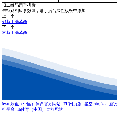
扫二维码用手机看
未找到相应参数组，请于后台属性模板中添加
上一个
邻叔丁基苯酚
下一个
对叔丁基苯酚
leyu·乐鱼（中国）体育官方网站
|
FH网页版
|
星空·xingkong
机平台
|
fh体育（中国）官方网站
|