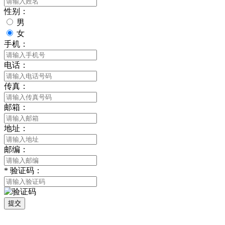
性别：
男
女
手机：
电话：
传真：
邮箱：
地址：
邮编：
*
验证码：
提交
Copyright 2021 好博在线官网