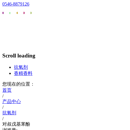
0546-8879126
Scroll loading
抗氧剂
香精香料
您现在的位置：
首页
/
产品中心
/
抗氧剂
/
对叔戊基苯酚