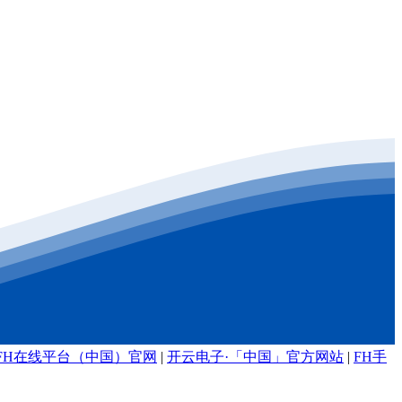
FH在线平台（中国）官网
|
开云电子·「中国」官方网站
|
FH手